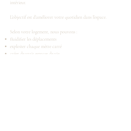
intérieur.
L’objectif est d’améliorer votre quotidien dans l’espace.
Selon votre logement, nous pouvons :
fluidifier les déplacements
exploiter chaque mètre carré
créer de vrais espaces de vie
intégrer des rangements discrets et durables
apporter davantage de luminosité
faciliter l’ameublement
adapter le logement à un usage locatif
Dans le secteur de Serris et Chessy, les appartements récents
ont souvent des plans standardisés qui gagnent énormément à
être repensés.