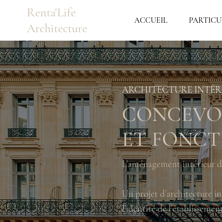
Renta'Life
ACCUEIL
PARTICU
Architecture
ARCHITECTURE INTÉR
CONCEVOI
ET FONCT
L’aménagement intérieur d’u
Un projet d’architecture in
l’identité de l’établissemen