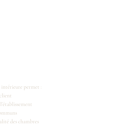
 intérieure permet :
client
 l’établissement
 communs
alité des chambres