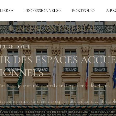
LIERS
PROFESSIONNELS
PORTFOLIO
A PR
IEURE HÔTEL
R DES ESPACES ACCUE
IONNELS
n hôtel joue un rôle central dans l’expérience des clients.
térieure permet de créer des espaces accueillants, confortabl
t.