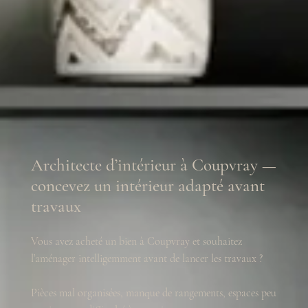
Architecte d’intérieur à Coupvray —
concevez un intérieur adapté avant
travaux
Vous avez acheté un bien à Coupvray et souhaitez
l’aménager intelligemment avant de lancer les travaux ?
Pièces mal organisées, manque de rangements, espaces peu