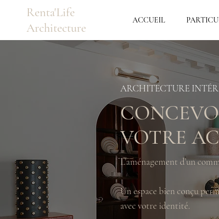
Renta'Life
ACCUEIL
PARTICU
Architecture
ARCHITECTURE INTÉ
CONCEVOI
VOTRE AC
L’aménagement d’un commerc
Un espace bien conçu permet
avec votre identité.