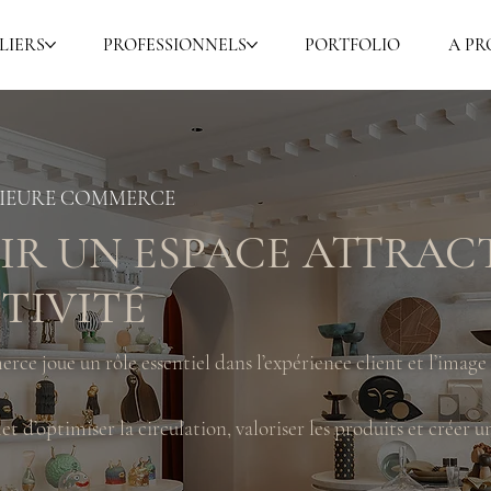
LIERS
PROFESSIONNELS
PORTFOLIO
A PR
RIEURE COMMERCE
R UN ESPACE ATTRAC
TIVITÉ
e joue un rôle essentiel dans l’expérience client et l’image
 d’optimiser la circulation, valoriser les produits et créer