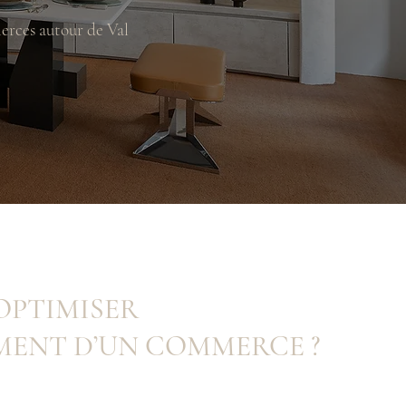
rces autour de Val
OPTIMISER
MENT D’UN COMMERCE ?