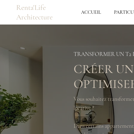
Renta'Life
ACCUEIL
PARTICU
Architecture
TRANSFORMER UN T2 E
CRÉER UN
OPTIMISE
Vous souhaitez transformer 
locative ?
Dans certains appartements,