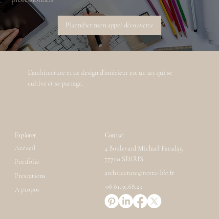
Plannifier mon appel découverte
L’architecture et de design d’intérieur est un art qui se
cultive et se partage.
Explorer
Contact
Accueil
4 Boulevard Michaël Faraday,
77700 SERRIS
Portfolio
architecture@renta-life.fr
Prestations
06.61.35.68.23
A propos