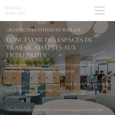
Renta'Life
Architecture
ARCHITECTURE INTÉRIEURE BUREAUX
CONCEVOIR DES ESPACES DE
TRAVAIL ADAPTÉS AUX
ENTREPRISES
L’aménagement des bureaux joue un rôle important dans le
confort des équipes et l’image de l’entreprise.
Un projet d’architecture intérieure permet de créer des espaces de
travail fonctionnels, agréables et adaptés aux usages
professionnels.
Chez Renta'Life Architecture, nous accompagnons les projets