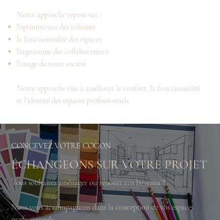
Notre approche repose sur :
l’optimisation des volumes
la fonctionnalité des espaces
l'ergonomie des collaborateurs
l'image de votre société
Notre approche vise à améliorer le confort, la fonctionnalité
et l’identité des espaces professionnels.
CONCEVEZ VOTRE COCON
ÉCHANGEONS SUR VOTRE PROJET
Vous souhaitez aménager ou rénover vos bureaux ?
Nous vous accompagnons dans la conception de vos espaces
professionnels.