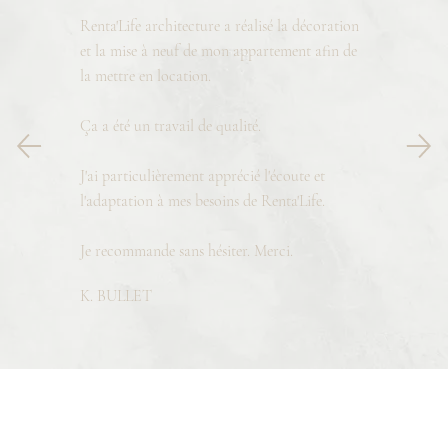
Renta'Life architecture a réalisé la décoration
et la mise à neuf de mon appartement afin de
la mettre en location.
Ça a été un travail de qualité.
J'ai particulièrement apprécié l'écoute et
l'adaptation à mes besoins de Renta'Life.
Je recommande sans hésiter. Merci.
K. BULLET