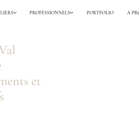
LIERS
PROFESSIONNELS
PORTFOLIO
A PR
 Val
e
ements et
s
Chaise