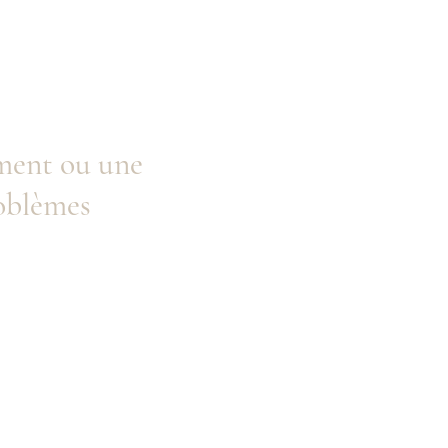
ment ou une
roblèmes