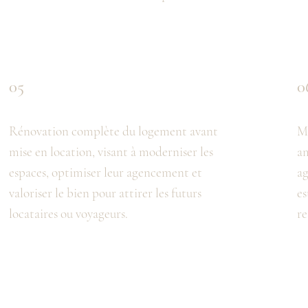
05
0
Rénovation complète du logement avant
Mo
mise en location, visant à moderniser les
am
espaces, optimiser leur agencement et
ag
valoriser le bien pour attirer les futurs
es
locataires ou voyageurs.
re