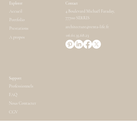
cultive et se partage.
Explorer
Contact
Accueil
4 Boulevard Michaël Faraday,
77700 SERRIS
Portfolio
architecture@renta-life.fr
Prestations
06.61.35.68.23
A propos
Support
Professionnels
FAQ
Nous Contacter