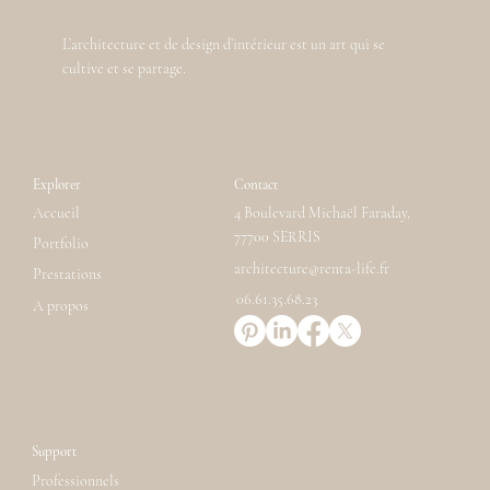
L’architecture et de design d’intérieur est un art qui se
cultive et se partage.
Explorer
Contact
Accueil
4 Boulevard Michaël Faraday,
77700 SERRIS
Portfolio
architecture@renta-life.fr
Prestations
06.61.35.68.23
A propos
Support
Professionnels