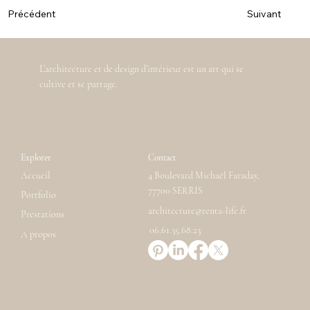
Suivant
Précédent
L’architecture et de design d’intérieur est un art qui se
cultive et se partage.
Explorer
Contact
Accueil
4 Boulevard Michaël Faraday,
77700 SERRIS
Portfolio
architecture@renta-life.fr
Prestations
06.61.35.68.23
A propos