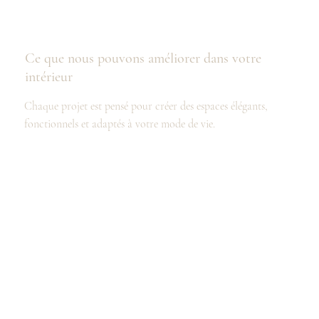
Ce que nous pouvons améliorer dans votre
intérieur
Chaque projet est pensé pour créer des espaces élégants,
fonctionnels et adaptés à votre mode de vie.
Selon votre bien situé à Boulogne-Billancourt, nous pouvons
:
optimiser les volumes existants
fluidifier la circulation des espaces
ouvrir les pièces de vie
intégrer des rangements élégants et discrets
apporter davantage de lumière naturelle
moderniser les matériaux et finitions
harmoniser l’ensemble de la décoration intérieure