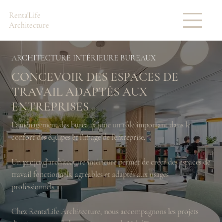
Renta'Life
Architecture
ARCHITECTURE INTÉRIEURE BUREAUX
CONCEVOIR DES ESPACES DE
TRAVAIL ADAPTÉS AUX
ENTREPRISES
L’aménagement des bureaux joue un rôle important dans le
confort des équipes et l’image de l’entreprise.
Un projet d’architecture intérieure permet de créer des espaces de
travail fonctionnels, agréables et adaptés aux usages
professionnels.
Chez Renta'Life Architecture, nous accompagnons les projets