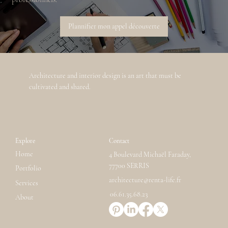
Plannifier mon appel découverte
Architecture and interior design is an art that must be
cultivated and shared.
Explore
Contact
Home
4 Boulevard Michaël Faraday,
77700 SERRIS
Portfolio
architecture@renta-life.fr
Services
06.61.35.68.23
About