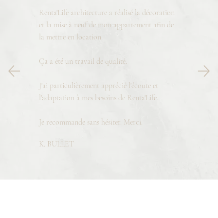
Renta'Life architecture a réalisé la décoration
et la mise à neuf de mon appartement afin de
la mettre en location.
Ça a été un travail de qualité.
J'ai particulièrement apprécié l'écoute et
l'adaptation à mes besoins de Renta'Life.
Je recommande sans hésiter. Merci.
K. BULLET