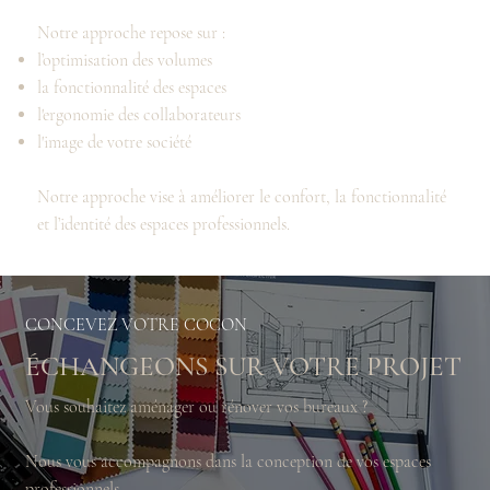
Notre approche repose sur :
l’optimisation des volumes
la fonctionnalité des espaces
l'ergonomie des collaborateurs
l'image de votre société
Notre approche vise à améliorer le confort, la fonctionnalité
et l’identité des espaces professionnels.
CONCEVEZ VOTRE COCON
ÉCHANGEONS SUR VOTRE PROJET
Vous souhaitez aménager ou rénover vos bureaux ?
Nous vous accompagnons dans la conception de vos espaces
professionnels.