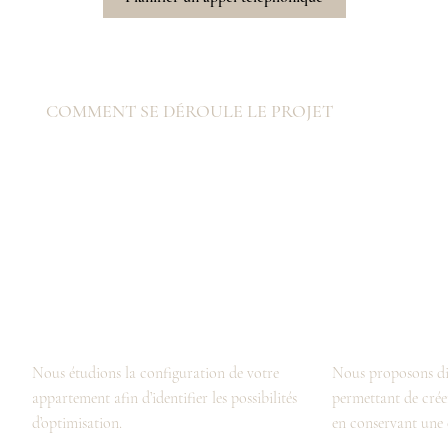
COMMENT SE DÉROULE LE PROJET
Analyse du logement
Conception des solut
Nous étudions la configuration de votre
Nous proposons dif
appartement afin d’identifier les possibilités
permettant de crée
d’optimisation.
en conservant une c