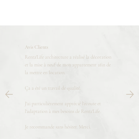
Avis Clients
Renta'Life architecture a réalisé la décoration
et la mise à neuf de mon appartement afin de
la mettre en location.
Ça a été un travail de qualité.
J'ai particulièrement apprécié l'écoute et
l'adaptation à mes besoins de Renta'Life.
Je recommande sans hésiter. Merci.