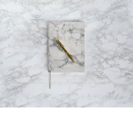
À QUI S’ADRESSE CETTE PRESTATION ?
Cette prestation s’adresse :
aux propriétaires de petits appartements
aux appartements difficiles à aménager
aux projets de rénovation intérieure
aux logements destinés à la location
Dans les appartements récents du secteur du Val
d’Europe, les surfaces compactes nécessitent souvent une
optimisation pour exploiter pleinement chaque mètre
carré.