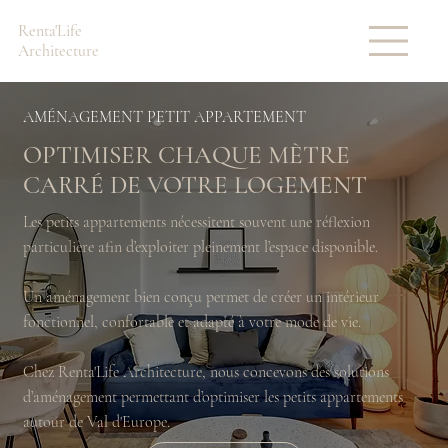
Renta'Life
Architecture
AMÉNAGEMENT PETIT APPARTEMENT
OPTIMISER CHAQUE MÈTRE
CARRÉ DE VOTRE LOGEMENT
Les petits appartements nécessitent souvent une réflexion
particulière afin d’exploiter pleinement l’espace disponible.
Un aménagement bien conçu permet de créer un intérieur
fonctionnel, confortable et adapté à votre mode de vie.
Chez Renta'Life Architecture, nous concevons des solutions
d’aménagement permettant d’optimiser les petits appartements
autour de Val d'Europe.